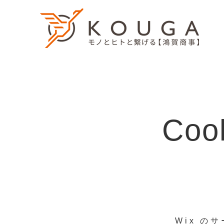
Co
Wix の