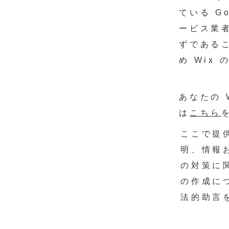
ている G
ービス業
ずである
め Wix
あなたの 
は
こちら
ここで提
明、情報
の対策に
の作成に
法的助言