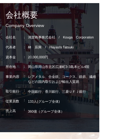
​会社概要
Company Overview​
会社名
鴻賀商事株式会社 / Kouga Corporation
：
代表者
：
林 辰興 / Hayashi Tatsuki
：
資本金
20,000,000円
：
所在地
岡山県岡山市北区広瀬町3-3島本ビル4階
：
事業内容
レアメタル、合金鉄、コークス、銑鉄、繊維
などの
国内取引および
輸出入貿易
：
取引銀行
中国銀行、
香川銀行、
三菱ＵＦＪ銀行
：
従業員数
133人(グループ全体)
：
売上高
360億（グループ全体）