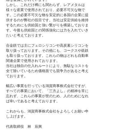
しかし、これだけ稀にも関わらず、レアメタルは
様々な産業で使用されており、必要不可欠な物で
す。この必要不可欠な物を安定的に各国の企業に提
供するのが弊社の役目です。当社は安定供給を維持
するためにも供給国と強い繋がりを構築しておりま
す。今後も供給国との関係強化には力を入れていき
たいと考えております。
合金鉄では主にフェロシリコンや高炭素シリコンを
取り扱っております。その他にも、コークスや銑鉄
も取り扱っております。これらの物はどれも自動車
関連企業で使用されております。
当社は独自の仕入れルートにより、無駄なコストを
全て除いているため価格面でも競争力があると考え
ております。
幅広い事業を行っている鴻賀商事株式会社ですが、
すべての事業において、「三方よし」の精神を常に
忘れず、これらの事業が世のため、人のためになれ
ば幸いであると考えております。
これからも、鴻賀商事株式会社をよろしくお願い申
し上げます。
​代表取締役 林 辰興