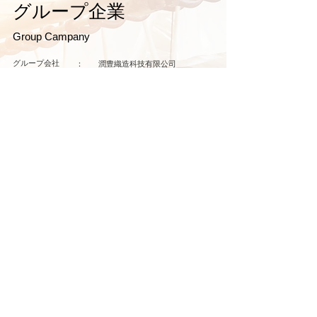
​グループ企業
​Group Campany​
グループ会社
：
潤豊織造科技有限公司
代表者
：
林 辰興
資本金
：
約11億円(5,000万元)
：
所在地
中国遼寧省
：
工場面積
71,262平方メートル
​：
​事業内容
​繊維の製造、販売